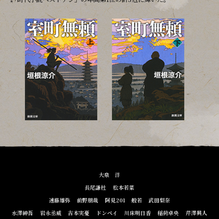
大泉 洋
長尾謙杜
松本若菜
遠藤雄弥
前野朋哉
阿見201
般若
武田梨奈
水澤紳吾
岩永丞威
吉本実憂
ドンペイ
川床明日香
稲荷卓央
芹澤興人