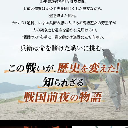
洛中警護役を担う骨皮道賢。
兵衛と道賢はかつて志を同じくした悪友ながら、
道を違えた間柄。
かつては道賢、いまは兵衛の想い人である高級遊女の芳王子が
二人の突き進む運命を静かに見届ける中、
“髑髏の刀”を手に一党を動かす道賢に立ち向かい、
兵衛は命を賭けた戦いに挑む。