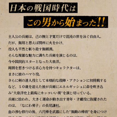
主人公の兵衛は、己の腕と才覚だけで混沌の世を泳ぐ自由人。
だが、無用と思えば関所に火をかけ、
役人も平然と斬り殺す無頼漢。
そんな複雑な魅力に満ちた兵衛を演じるのは、
今や国民的スターとなった大泉洋。
周囲を惹きつける求心力を持つキャラクターは、
まさに彼のハマり役。
さらに剣の達人役として本格的な殺陣・アクションに初挑戦する
など、５０歳を迎えた彼が兵衛にエネルギッシュに命を吹き込
み
“大泉洋史上最高にカッコいい男”を演じ切っている。
兵衛に拾われ、大きく運命が動き出す青年・才蔵役に抜擢された
のは、「なにわ男子」の長尾謙杜。
血の滲む修行の後、六尺棒を武器にした“無敵の棒術”を身につけ