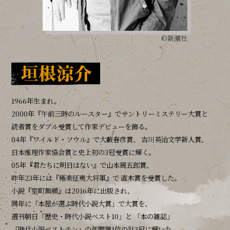
©新潮社
1966年生まれ。
2000年『午前三時のルースター』でサントリーミステリー大賞と
読者賞をダブル受賞して作家デビューを飾る。
04年『ワイルド・ソウル』で大藪春彦賞、
吉川英治文学新人賞、
日本推理作家協会賞と史上初の3冠受賞に輝く。
05年『君たちに明日はない』で山本周五郎賞、
昨年23年には『極楽征夷大将軍』で
直木賞を受賞した。
小説『室町無頼』は2016年に出版され、
同年に「本屋が選ぶ時代小説大賞」で大賞を、
週刊朝日「歴史・時代小説ベスト10」と
「本の雑誌」
「時代小説ベストテン」の年間第1位の計3冠に輝いた。