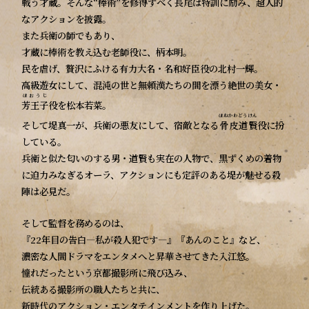
戦う才蔵。
そんな“棒術”を修得すべく長尾は特訓に励み、超人的
なアクションを披露。
また兵衛の師でもあり、
才蔵に棒術を教え込む老師役に、柄本明。
民を虐げ、贅沢にふける有力大名・名和好臣役の北村一輝。
高級遊女にして、混沌の世と無頼漢たちの間を漂う絶世の美女・
ほおうじ
芳王子
役を松本若菜。
ほねかわどうけん
そして堤真一が、兵衛の悪友にして、宿敵となる
骨皮道賢
役に扮
している。
兵衛と似た匂いのする男・道賢も実在の人物で、黒ずくめの着物
に迫力みなぎるオーラ、アクションにも定評のある堤が魅せる殺
陣は必見だ。
そして監督を務めるのは、
『22年目の告白―私が殺人犯です―』『あんのこと』など、
濃密な人間ドラマをエンタメへと昇華させてきた入江悠。
憧れだったという京都撮影所に飛び込み、
伝統ある撮影所の職人たちと共に、
新時代のアクション・エンタテインメントを作り上げた。